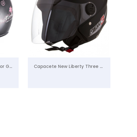
Capacete Liberty Three For Girls
Capacete New Liberty Three – Pro Tork