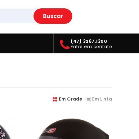
Buscar
You have no items in your shopping
cart
(47) 3267.1300
Entre em contato
Em Grade
Em Lista