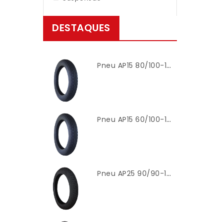
DESTAQUES
Pneu AP15 80/100-14 Dianteiro (TT) Modelo Mandrake – Cinborg
Pneu AP15 60/100-17 Dianteiro (TT) Modelo Mandrake – Cinborg
Pneu AP25 90/90-18 Traseiro (TT) Modelo Titan 2000 – Cinborg