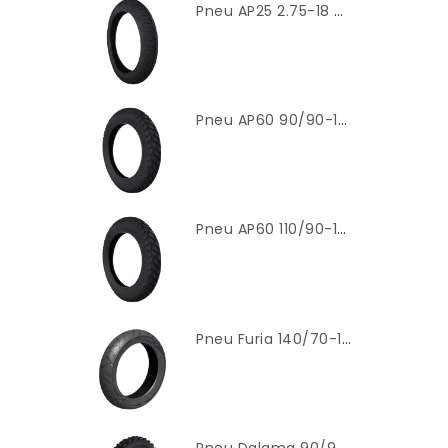
Pneu AP25 2.75-18 Dianteiro (TT) Modelo Titan 2000 – Cinborg
Pneu AP60 90/90-19 Dianteiro (TT) Modelo Original – Cinborg
Pneu AP60 110/90-17 Traseiro (TT) Modelo Original – Cinborg
Pneu Furia 140/70-17 Traseiro (TL) – Cinborg
Pneu Dalama 90/90-18 Traseiro (Cross) – Cinborg