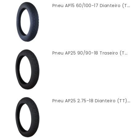
Pneu AP15 60/100-17 Dianteiro (TT) Modelo Mandrake – Cinborg
Pneu AP25 90/90-18 Traseiro (TT) Modelo Titan 2000 – Cinborg
Pneu AP25 2.75-18 Dianteiro (TT) Modelo Titan 2000 – Cinborg