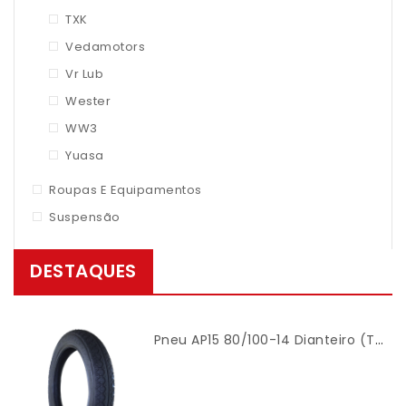
TXK
Vedamotors
Vr Lub
Wester
WW3
Yuasa
Roupas E Equipamentos
Suspensão
DESTAQUES
Pneu AP15 80/100-14 Dianteiro (TT) Modelo Mandrake – Cinborg