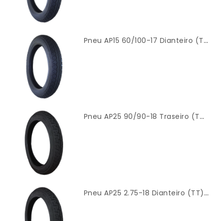
Pneu AP15 60/100-17 Dianteiro (TT) Modelo Mandrake – Cinborg
Pneu AP25 90/90-18 Traseiro (TT) Modelo Titan 2000 – Cinborg
Pneu AP25 2.75-18 Dianteiro (TT) Modelo Titan 2000 – Cinborg