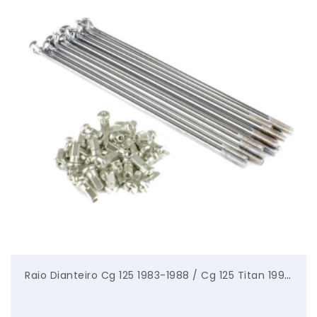
Raio Dianteiro Cg 125 1983-1988 / Cg 125 Titan 1994-1999 (4,0mm Cromado) – Bonna