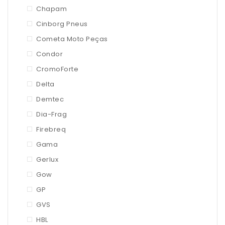
Chapam
Cinborg Pneus
Cometa Moto Peças
Condor
CromoForte
Delta
Demtec
Dia-Frag
Firebreq
Gama
Gerlux
Gow
GP
GVS
HBL